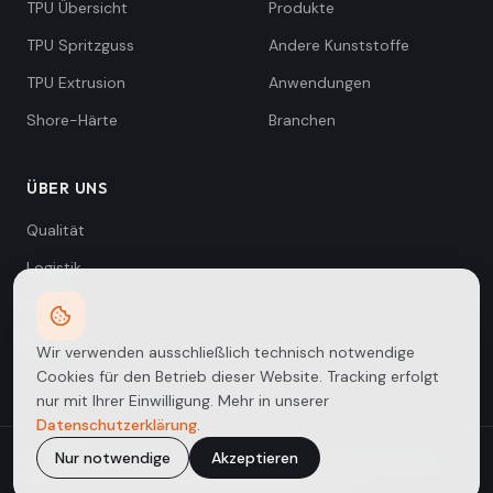
TPU Übersicht
Produkte
TPU Spritzguss
Andere Kunststoffe
TPU Extrusion
Anwendungen
Shore-Härte
Branchen
ÜBER UNS
Qualität
Logistik
Wissen
Über uns
Wir verwenden ausschließlich technisch notwendige
Cookies für den Betrieb dieser Website. Tracking erfolgt
nur mit Ihrer Einwilligung. Mehr in unserer
Datenschutzerklärung
.
Nur notwendige
Akzeptieren
©
2026
PlastoNord GmbH
·
Industriegebiet Stotel / Bremerhaven
Impressum
Datenschutz
AGB
Kontakt
Kundenportal