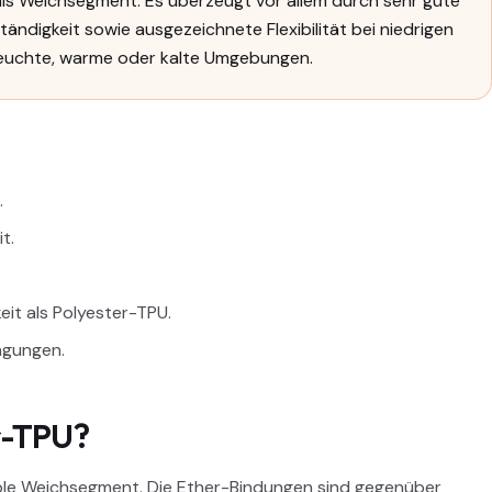
als Weichsegment. Es überzeugt vor allem durch sehr gute
ändigkeit sowie ausgezeichnete Flexibilität bei niedrigen
 feuchte, warme oder kalte Umgebungen.
.
t.
it als Polyester-TPU.
ngungen.
r-TPU?
xible Weichsegment. Die Ether-Bindungen sind gegenüber