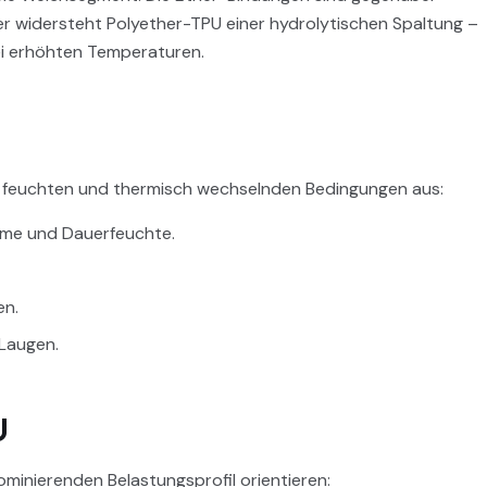
er widersteht Polyether-TPU einer hydrolytischen Spaltung –
ei erhöhten Temperaturen.
ter feuchten und thermisch wechselnden Bedingungen aus:
rme und Dauerfeuchte.
en.
Laugen.
U
ominierenden Belastungsprofil orientieren: