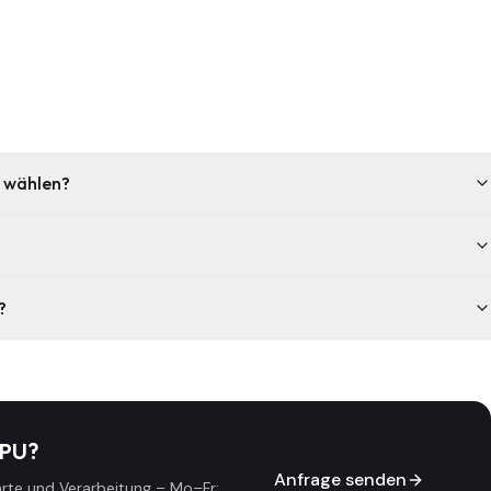
U wählen?
?
TPU
?
Anfrage senden
ärte und Verarbeitung
–
Mo–Fr: