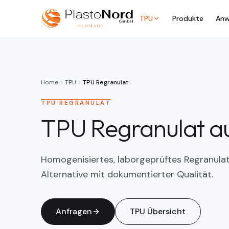
TPU
Produkte
Anw
Home
TPU
TPU Regranulat
TPU REGRANULAT
TPU Regranulat a
Homogenisiertes, laborgeprüftes Regranulat
Alternative mit dokumentierter Qualität.
Anfragen
TPU
Übersicht